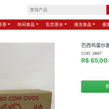
凉茶
休闲食品
乳饮茶水
速冻食品
泰
巴西鸡蛋炒面
COD: 3887
R$ 65,00