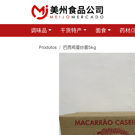
调味品
干货特产
面食
药材/
Produtos
巴西鸡蛋炒面5kg