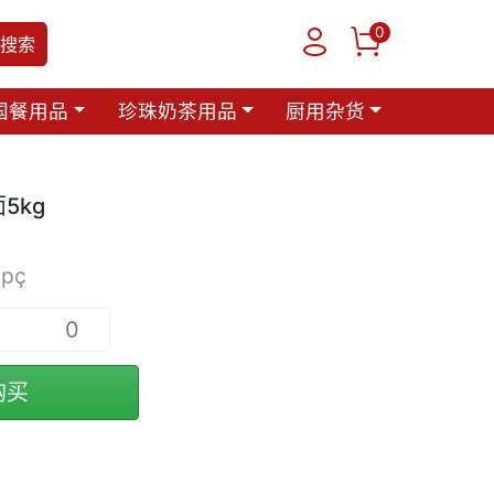
0
搜索
国餐用品
珍珠奶茶用品
厨用杂货
5kg
/pç
购买