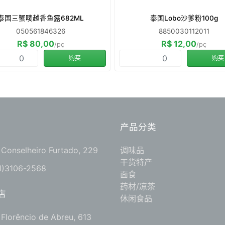
泰国三蟹唛越香鱼露682ML
泰国Lobo沙爹粉100g
050561846326
8850030112011
R$ 80,00
R$ 12,00
/pç
/pç
购买
购买
产品分类
 Conselheiro Furtado, 229
调味品
干货特产
1)3106-2568
面食
药材/凉茶
店
休闲食品
 Florêncio de Abreu, 613