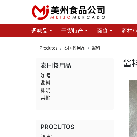
调味品
干货特产
面食
药材/
Produtos
泰国餐用品
酱料
酱
泰国餐用品
咖喱
酱料
椰奶
其他
PRODUTOS
调味品