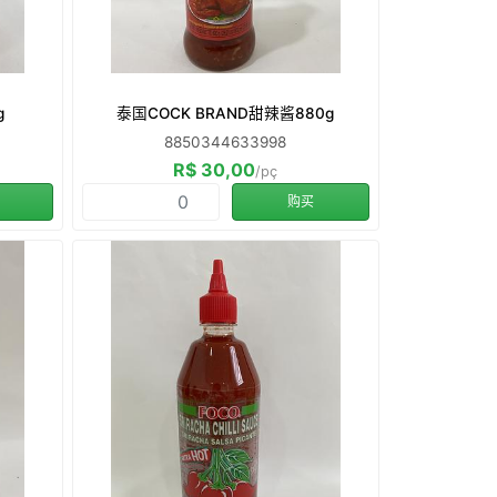
g
泰国COCK BRAND甜辣酱880g
8850344633998
R$ 30,00
/pç
购买