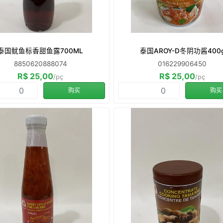
泰国鱿鱼标香甜鱼露700ML
泰国AROY-D冬阴功酱400
8850620888074
016229906450
R$ 25,00
R$ 25,00
/pç
/pç
购买
购买