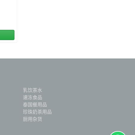
乳饮茶水
速冻食品
泰国餐用品
珍珠奶茶用品
厨用杂货