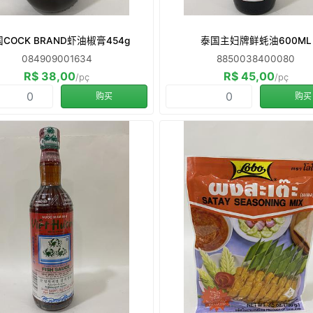
COCK BRAND虾油椒膏454g
泰国主妇牌鲜蚝油600ML
084909001634
8850038400080
R$ 38,00
R$ 45,00
/pç
/pç
购买
购买