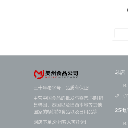
总店
R.
三十年老字号，品质有保证!
(1
主营中国食品的批发与零售.同时销
售韩国、泰国以及巴西本地等其他
25街
国家的畅销的食品以及日用品等.
网店下单,外州客人可托运!
R.