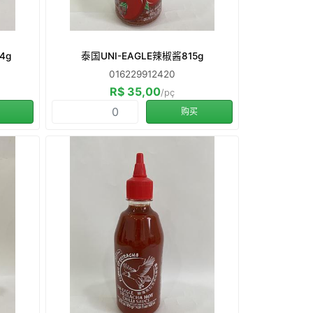
4g
泰国UNI-EAGLE辣椒酱815g
016229912420
R$ 35,00
/pç
购买