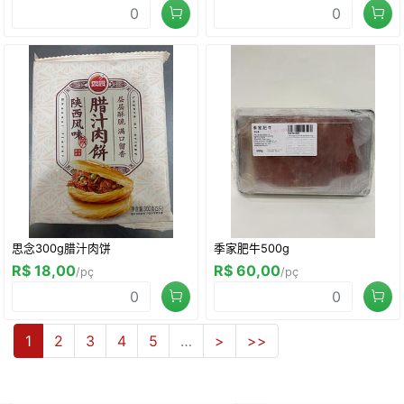
思念300g腊汁肉饼
季家肥牛500g
R$ 18,00
R$ 60,00
/pç
/pç
1
2
3
4
5
…
>
>>