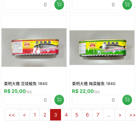
東明大橋 豆豉鯪魚 184G
東明大橋 梅菜鯪魚 184G
R$ 25,00
R$ 22,00
/pç
/pç
<<
<
1
2
3
4
5
6
7
…
>
>>