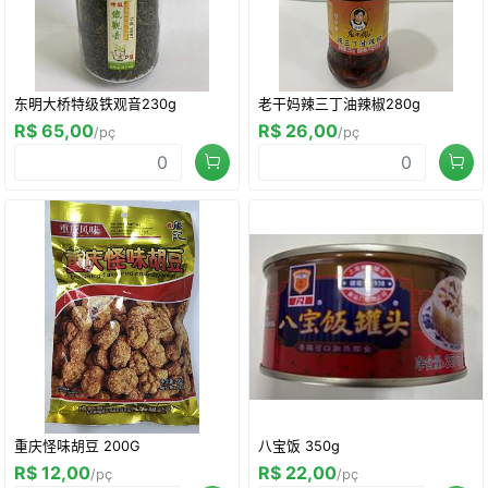
东明大桥特级铁观音230g
老干妈辣三丁油辣椒280g
R$ 65,00
R$ 26,00
/pç
/pç
重庆怪味胡豆 200G
八宝饭 350g
R$ 12,00
R$ 22,00
/pç
/pç